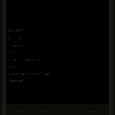
WIJNEN
Witte wijn
Rode wijn
Rosé wijn
Mousserende wijn
Port
Zoete wijn / Dessert wijn
Digestief
© Brederode Wijnkopers - Alle rechten voorbehouden - Powered by