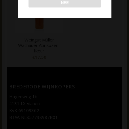
NEE
Weingut Müller
Wachauer Abrikozen-
likeur
€
17,50
BREDERODE WIJNKOPERS
Hagenweg 1b
4131 LX Vianen
KvK 69109362
BTW: NL857738987B01