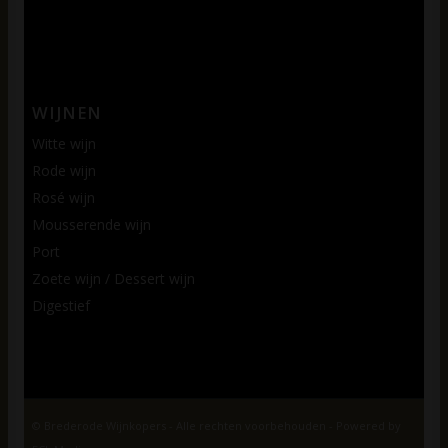
WIJNEN
Witte wijn
Rode wijn
Rosé wijn
Mousserende wijn
Port
Zoete wijn / Dessert wijn
Digestief
© Brederode Wijnkopers - Alle rechten voorbehouden - Powered by