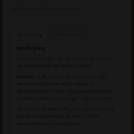
Tags:
abrikoos
,
abrikozensap
,
marillen
,
sap
Beschrijving
Extra informatie
Beschrijving
Een heerlijke likeur van de Wachau-abrikoos uit
de abrikozentuin van Weingut Müller
Marillen
:
is de Oostenrijkse benaming voor
abrikozen. De Marille uit de Wachau in
Niederösterreich heeft een speciaal keurmerk
en alleen Marillen uit die regio mogen zo heten.
De Wachau verandert elk jaar in april in een zee
van witte bloesems als de ruim 100.000
abrikozenbomen in bloei staan.