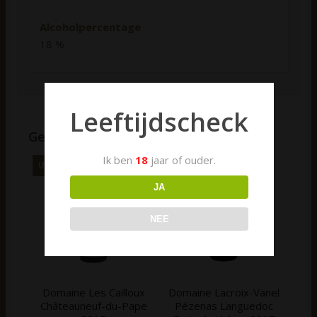
Alcoholpercentage
18 %
Leeftijdscheck
Gerelateerde producten
Ik ben
18
jaar of ouder.
Uitverkocht!
JA
NEE
Domaine Les Cailloux
Domaine Lacroix-Vanel
Châteauneuf-du-Pape
Pézenas Languedoc