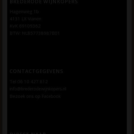
BREDERODE WIJNKOPERS
Hagenweg 1b
4131 LX Vianen
KvK 69109362
BTW: NL857738987B01
CONTACTGEGEVENS
Tel 06 10 427 812
info@brederodewijnkopers.nl
Bezoek ons op
Facebook