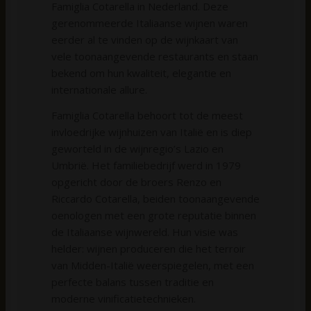
Famiglia Cotarella in Nederland. Deze
gerenommeerde Italiaanse wijnen waren
eerder al te vinden op de wijnkaart van
vele toonaangevende restaurants en staan
bekend om hun kwaliteit, elegantie en
internationale allure.
Famiglia Cotarella behoort tot de meest
invloedrijke wijnhuizen van Italië en is diep
geworteld in de wijnregio’s Lazio en
Umbrië. Het familiebedrijf werd in 1979
opgericht door de broers Renzo en
Riccardo Cotarella, beiden toonaangevende
oenologen met een grote reputatie binnen
de Italiaanse wijnwereld. Hun visie was
helder: wijnen produceren die het terroir
van Midden-Italië weerspiegelen, met een
perfecte balans tussen traditie en
moderne vinificatietechnieken.