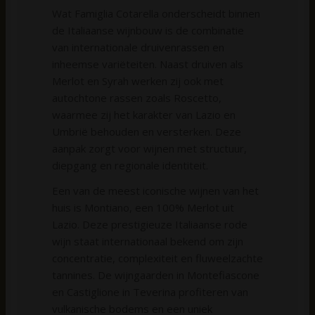
Wat Famiglia Cotarella onderscheidt binnen
de Italiaanse wijnbouw is de combinatie
van internationale druivenrassen en
inheemse variëteiten. Naast druiven als
Merlot en Syrah werken zij ook met
autochtone rassen zoals Roscetto,
waarmee zij het karakter van Lazio en
Umbrië behouden en versterken. Deze
aanpak zorgt voor wijnen met structuur,
diepgang en regionale identiteit.
Een van de meest iconische wijnen van het
huis is Montiano, een 100% Merlot uit
Lazio. Deze prestigieuze Italiaanse rode
wijn staat internationaal bekend om zijn
concentratie, complexiteit en fluweelzachte
tannines. De wijngaarden in Montefiascone
en Castiglione in Teverina profiteren van
vulkanische bodems en een uniek