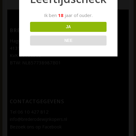
Ik ben
18
jaar of ouder.
JA
BREDERODE WIJNKOPERS
Hagenweg 1b
NEE
4131 LX Vianen
KvK 69109362
BTW: NL857738987B01
CONTACTGEGEVENS
Tel 06 10 427 812
info@brederodewijnkopers.nl
Bezoek ons op
Facebook