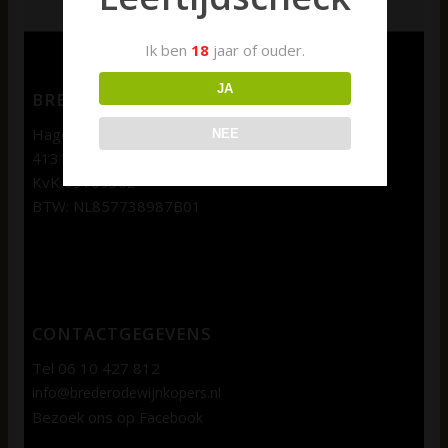
Ik ben
18
jaar of ouder.
JA
BREDERODE WIJNKOPERS
Hagenweg 1b
NEE
4131 LX Vianen
KvK 69109362
BTW: NL857738987B01
CONTACTGEGEVENS
Tel 06 10 427 812
info@brederodewijnkopers.nl
Bezoek ons op
Facebook