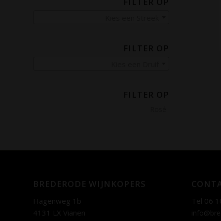
FILTER OP
Kies een Streek
FILTER OP
Kies een Druif
FILTER OP
Rosé
BREDERODE WIJNKOPERS
CONTA
Hagenweg 1b
Tel 06 1
4131 LX Vianen
info@bre