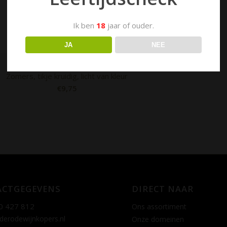
Ik ben
18
jaar of ouder.
JA
NEE
Font D’amour, rosé
Zomers, tikje kruidig, licht van kleur
€
9,75
CTGEGEVENS
DIRECT NAAR
0 427 812
Ons assortiment
derodewijnkopers.nl
Onze domeinen