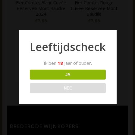
Fier Comte, Blanc Cuvée
Fier Comte, Rouge
Réservée Mont Baudile
Cuvée Réservée Mont
2024
Baudile
€
7,65
€
7,65
Leeftijdscheck
Ik ben
18
jaar of ouder.
JA
Fier Rosé
NEE
€
7,65
BREDERODE WIJNKOPERS