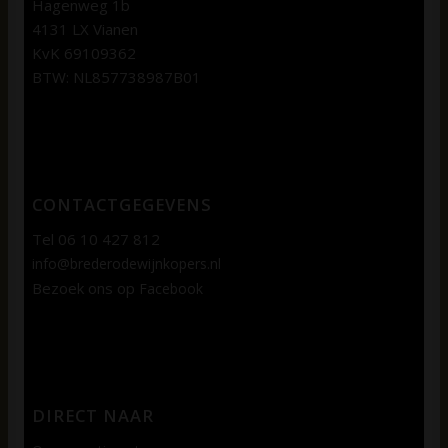
Hagenweg 1b
4131 LX Vianen
KvK 69109362
BTW: NL857738987B01
CONTACTGEGEVENS
Tel 06 10 427 812
info@brederodewijnkopers.nl
Bezoek ons op
Facebook
DIRECT NAAR