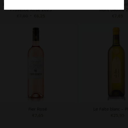
Estandon Gris des Seigneurs
Fier Comte, Blanc Cu
Provence Rosé 2025
Mont Baudile 
€
7,00
€
6,25
€
7,65
Fier Rosé
Le Faîte blanc – 
€
7,65
€
25,95