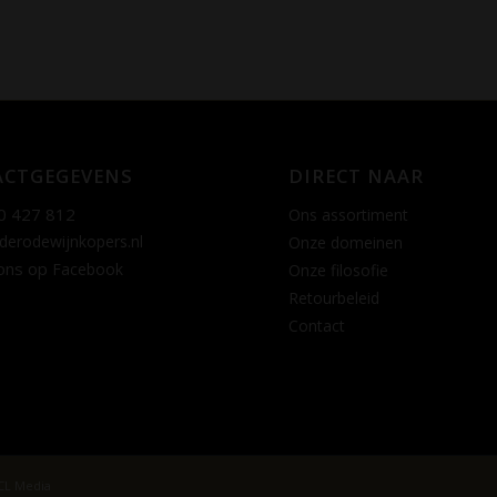
CTGEGEVENS
DIRECT NAAR
0 427 812
Ons assortiment
derodewijnkopers.nl
Onze domeinen
ons op
Facebook
Onze filosofie
Retourbeleid
Contact
CL Media