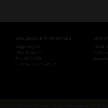
BREDERODE WIJNKOPERS
CONTA
Hagenweg 1b
Tel 06 1
4131 LX Vianen
info@bre
KvK 69109362
Bezoek 
BTW: NL857738987B01
© Brederode Wijnkopers - Alle rechten voorbehouden - Powered by F