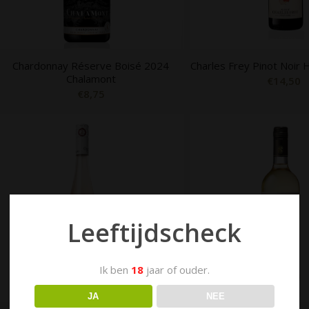
Chardonnay Réserve Boisé 2024
Charles Frey Pinot Noir
Chalamont
€
14,50
€
8,75
Leeftijdscheck
Ik ben
18
jaar of ouder.
JA
NEE