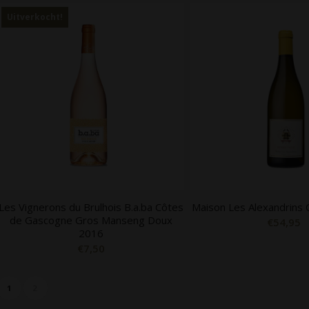
Uitverkocht!
Les Vignerons du Brulhois B.a.ba Côtes
Maison Les Alexandrins
de Gascogne Gros Manseng Doux
€
54,95
2016
€
7,50
1
2