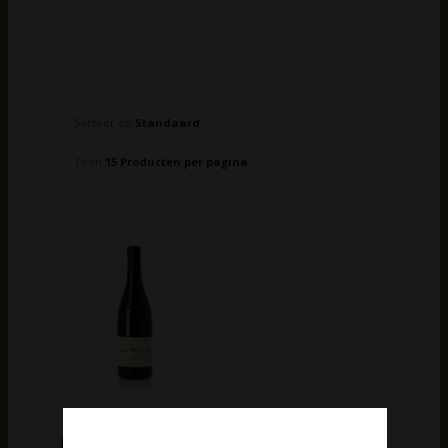
Sorteer op
Standaard
Toon
15 Producten per pagina
Castel Oualou Lirac
Réserve Fût de chêne