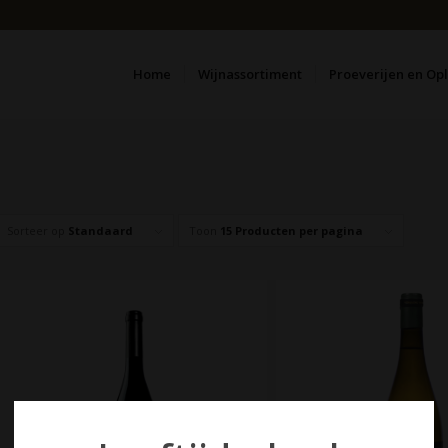
Home
Wijnassortiment
Proeverijen en Op
Sorteer op
Standaard
Toon
15 Producten per pagina