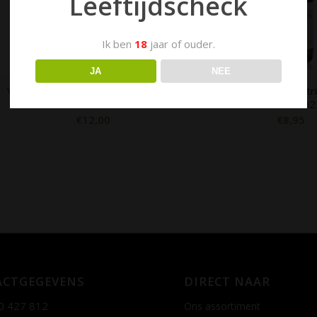
Leeftijdscheck
Ik ben
18
jaar of ouder.
JA
NEE
Vinoking Dão Terra Magna Reserva
Vinoking Douro Almot
Tinto 2018
Branco 202
€
12,00
€
8,95
CTGEGEVENS
DIRECT NAAR
0 427 812
Ons assortiment