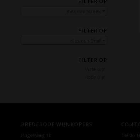
FILTER OP
Kies een Streek
FILTER OP
Kies een Druif
FILTER OP
Witte wijn
Rode wijn
BREDERODE WIJNKOPERS
CONTA
Hagenweg 1b
Tel 06 1