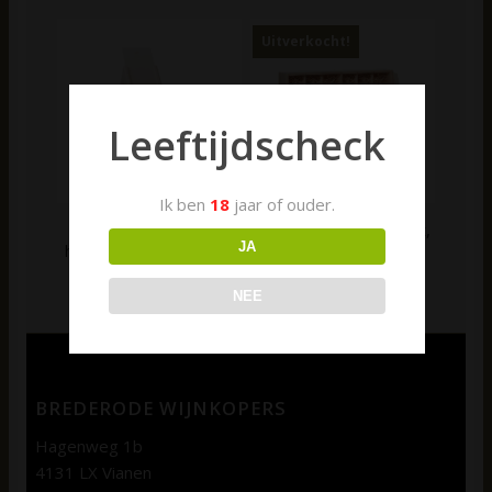
Uitverkocht!
Leeftijdscheck
Ik ben
18
jaar of ouder.
Wijnkist, enkelvaks,
Wijnkist, zesvaks, hout,
JA
hout, met schuifdeksel
met schuifdeksel en
en houtwol
houtwol
€
5,00
€
17,50
NEE
BREDERODE WIJNKOPERS
Hagenweg 1b
4131 LX Vianen