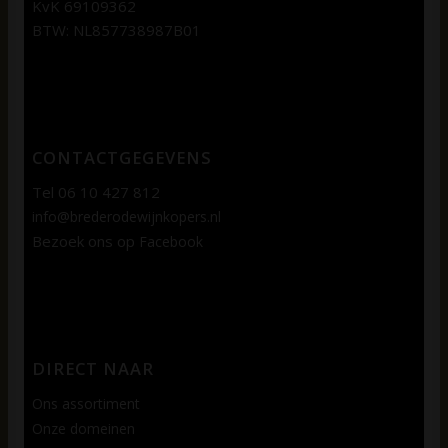
KvK 69109362
BTW: NL857738987B01
CONTACTGEGEVENS
Tel 06 10 427 812
info@brederodewijnkopers.nl
Bezoek ons op
Facebook
DIRECT NAAR
Ons assortiment
Onze domeinen