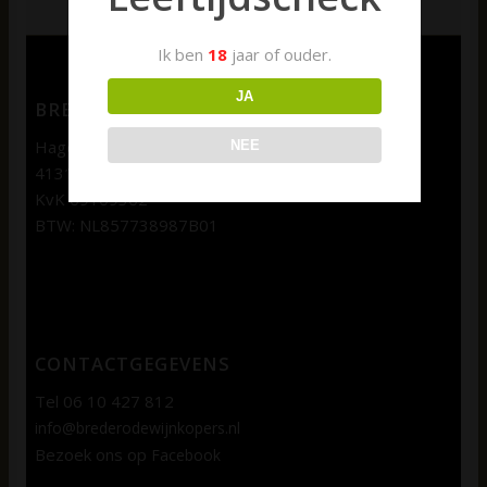
Ik ben
18
jaar of ouder.
JA
BREDERODE WIJNKOPERS
Hagenweg 1b
NEE
4131 LX Vianen
KvK 69109362
BTW: NL857738987B01
CONTACTGEGEVENS
Tel 06 10 427 812
info@brederodewijnkopers.nl
Bezoek ons op
Facebook