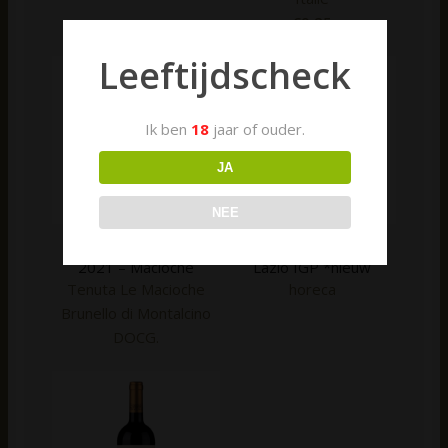
€
9,25
Leeftijdscheck
Ik ben
18
jaar of ouder.
JA
NEE
Rosso di Montalcino
Sodale – Merlot 2023
2021 – Macioche
Lazio IGP *nieuw
Tenuta Le Macioche
horeca
Brunello di Montalcino
DOCG.