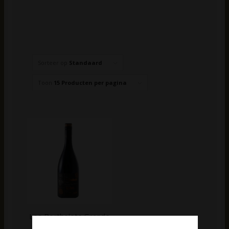
Sorteer op
Standaard
Toon
15 Producten per pagina
Les Bertholets Grande
Réserve GSM | Rood