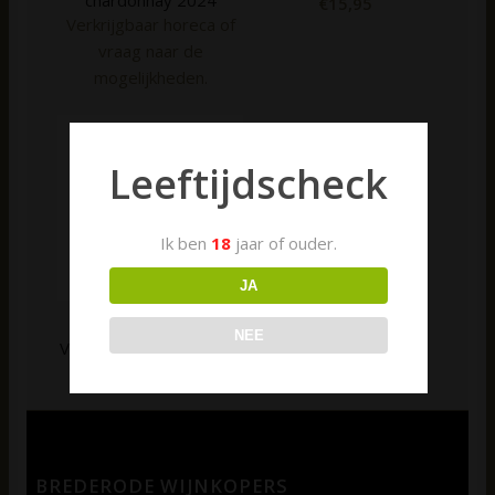
chardonnay 2024
€
15,95
Verkrijgbaar horeca of
vraag naar de
mogelijkheden.
Leeftijdscheck
Ik ben
18
jaar of ouder.
JA
Napa Cellars Napa
NEE
Valley Chardonnay 2022
€
23,50
BREDERODE WIJNKOPERS