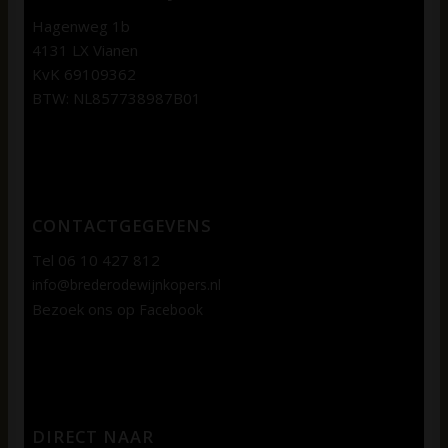
Hagenweg 1b
4131 LX Vianen
KvK 69109362
BTW: NL857738987B01
CONTACTGEGEVENS
Tel 06 10 427 812
info@brederodewijnkopers.nl
Bezoek ons op
Facebook
DIRECT NAAR