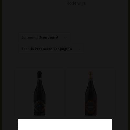
Rode wijn
Sorteer op
Standaard
Toon
15 Producten per pagina
Amarone 2018 | Torri
Valpolicella Ripasso