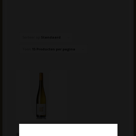
Sorteer op
Standaard
Toon
15 Producten per pagina
Weingut Fogt
Rheinhessen Scheurebe