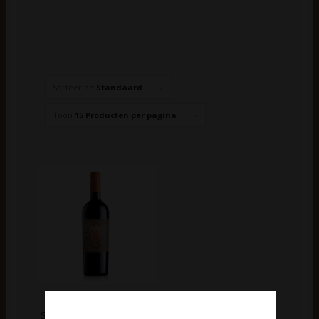
Sorteer op
Standaard
Toon
15 Producten per pagina
Feudo Arancio Terre
Siciliane Passiari Rosso