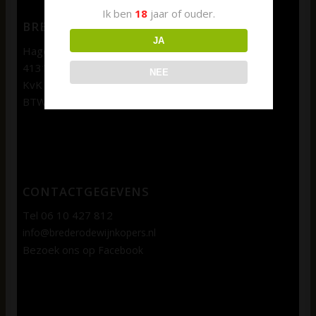
Ik ben
18
jaar of ouder.
BREDERODE WIJNKOPERS
JA
Hagenweg 1b
4131 LX Vianen
NEE
KvK 69109362
BTW: NL857738987B01
CONTACTGEGEVENS
Tel 06 10 427 812
info@brederodewijnkopers.nl
Bezoek ons op
Facebook