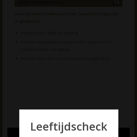
Voor de beste zoekresultaten, houd het volgende
in gedachte:
Dubbel-check altijd uw spelling.
Probeer soortgelijke zoekwoorden, bijvoorbeeld:
tablet in plaats van laptop.
Probeer meer dan een zoekwoord te gebruiken.
Leeftijdscheck