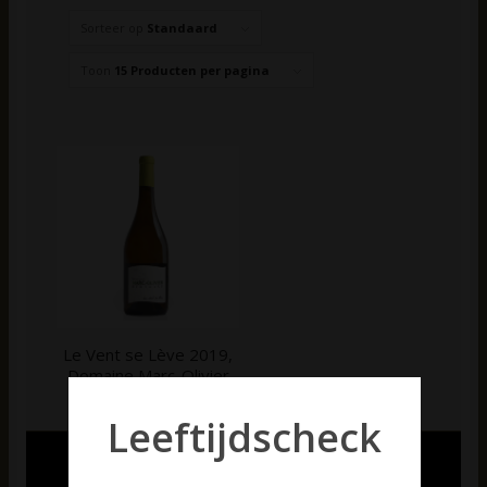
Sorteer op
Standaard
Toon
15 Producten per pagina
Le Vent se Lève 2019,
Domaine Marc-Olivier
Bertrand
Leeftijdscheck