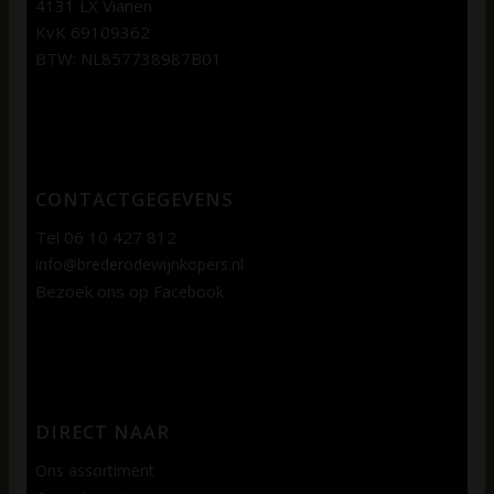
4131 LX Vianen
KvK 69109362
BTW: NL857738987B01
CONTACTGEGEVENS
Tel 06 10 427 812
info@brederodewijnkopers.nl
Bezoek ons op
Facebook
DIRECT NAAR
Ons assortiment