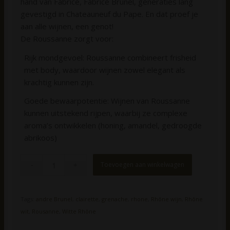
hand van Fabrice, Fabrice Brunel, generaties lang
gevestigd in Chateauneuf du Pape. En dat proef je
aan alle wijnen, een genot!
De Roussanne zorgt voor:
Rijk mondgevoel: Roussanne combineert frisheid
met body, waardoor wijnen zowel elegant als
krachtig kunnen zijn.
Goede bewaarpotentie: Wijnen van Roussanne
kunnen uitstekend rijpen, waarbij ze complexe
aroma’s ontwikkelen (honing, amandel, gedroogde
abrikoos)
Toevoegen aan winkelwagen
Tags:
andre Brunel
,
clairette
,
grenache
,
rhone
,
Rhône wijn
,
Rhône
wit
,
Rousanne
,
Witte Rhône