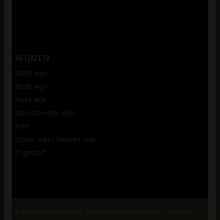
WIJNEN
Witte wijn
Rode wijn
Rosé wijn
Mousserende wijn
Port
Zoete wijn / Dessert wijn
Digestief
© Brederode Wijnkopers - Alle rechten voorbehouden - Powered by