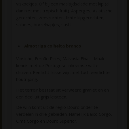
viskoekjes. Of bij een maaltijdsalade met kip (al
dan niet met tropisch fruit). Asperges, Aziatische
gerechten, zeevruchten, lichte kipgerechten,
salades, borrelhapjes, sushi.
Almotriga colheita branco
Viosinho, Fernão Pires, Malvasia Fina. – Maak
kennis met de Portugese inheemse witte
druiven. Een licht frisse wijn met toch een lichte
houtrijping.
Het terroir bestaat uit verweerd graniet en en
een deel uit grijs leisteen.
De wijn komt uit de regio Douro onder te
verdelen in drie gebieden. Namelijk Baixo Corgo,
Cima Corgo en Douro Superior.