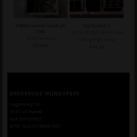
Pakket warme touch uit
Herfst box 1
Chili
Het is de tijd van het jaar
Gran reserva
voor gerijpt rood!
€
55,00
€
49,00
BREDERODE WIJNKOPERS
Hagenweg 1b
4131 LX Vianen
KvK 69109362
BTW: NL857738987B01