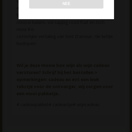
verfijnde zuren. Deze licht zalmroze rosé heeft
NEE
een aroma van rood fruit, zoals aardbei en
framboos, en ook wat kruidigheid. De smaak is
mooi in balans, vol sappig rood fruit en toch
mooi fris.
Letterlijke vertaling van font D’amour, ‘de liefde
bedrijven’
Wil je deze mooie box wijn als wijn cadeau
versturen? Schrijf bij het bestellen >
opmerkingen: cadeau en evt een leuk
tekstje voor de ontvanger, wij zorgen voor
een mooi pakketje..
# cadeaupakket# cadeautje# wijncadeau