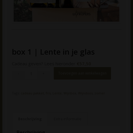
box 1 | Lente in je glas
Cadeau geven? Lees hieronder
€
57,50
Toevoegen aan winkelwagen
Tags:
cadeau pakket
,
fris
,
Lente
,
Wijnbox
,
Wijndoos
,
zomer
Beschrijving
Extra informatie
Beschrijving