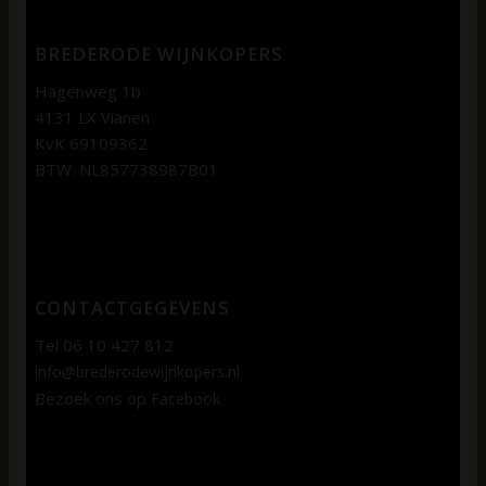
BREDERODE WIJNKOPERS
Hagenweg 1b
4131 LX Vianen
KvK 69109362
BTW: NL857738987B01
CONTACTGEGEVENS
Tel 06 10 427 812
info@brederodewijnkopers.nl
Bezoek ons op
Facebook