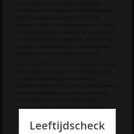
roulés, een laag ronde keien die de diepe
onderbodem van zanderige rode klei bedekken.
Deze rolkeien van kwartsiet werden van
gletsjers via de Rhône aangevoerd uit de Alpen.
Ze geven ’s nachts de warmte van de zon af die
ze overdag hebben opgeslagen, waardoor de
druiven beter rijpen en een lagere zuurgraad
hebben dan in andere delen van de AOC.
Dit is de heetste en droogste wijnstreek van de
gehele Côtes du Rhône. Het voorjaar kan erg
koud en regenachtig zijn, met kans op
nachtvorst tot eind maart. De koude Mistralwind
uit het noorden blaast de vochtige lucht weg
zodat deze zuiver is en hierdoor minder
insecten en ziektes aanwezig zijn. De meest
gebruikte plantwijze is bush vine.
Leeftijdscheck
Geur / smaak