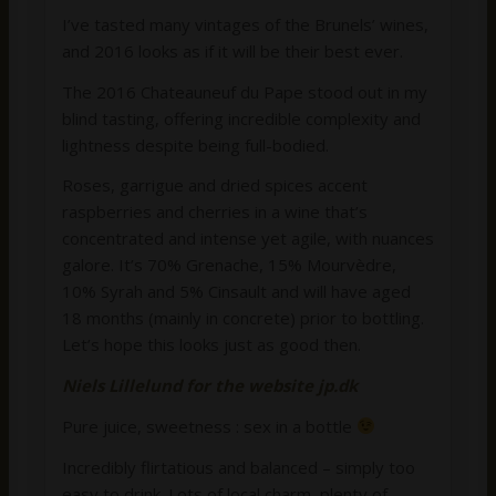
I’ve tasted many vintages of the Brunels’ wines,
and 2016 looks as if it will be their best ever.
The 2016 Chateauneuf du Pape stood out in my
blind tasting, offering incredible complexity and
lightness despite being full-bodied.
Roses, garrigue and dried spices accent
raspberries and cherries in a wine that’s
concentrated and intense yet agile, with nuances
galore. It’s 70% Grenache, 15% Mourvèdre,
10% Syrah and 5% Cinsault and will have aged
18 months (mainly in concrete) prior to bottling.
Let’s hope this looks just as good then.
Niels Lillelund for the website
jp.dk
Pure juice, sweetness : sex in a bottle
Incredibly flirtatious and balanced – simply too
easy to drink. Lots of local charm, plenty of