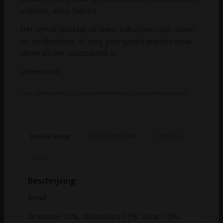
is intens, aldus Fabrice.
Het terroir bestaat uit leem, kalksteen, rots, steen
en zandbodems. Er mag geïrrigeerd worden maar
alleen als het noodzakelijk is.
Uitverkocht!
Tags:
Chateauneuf du pape
,
familie Brunel
,
Les cailloux
,
rhone
Beschrijving
Extra informatie
Wijnhuis
Streek
Beschrijving
Druif
Grenache 70%, Mourvèdre 17%, Syrah 10%,