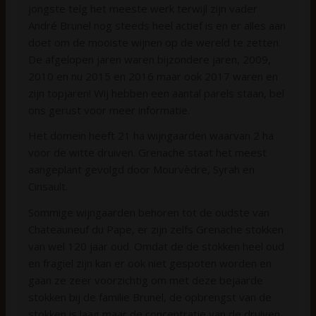
jongste telg het meeste werk terwijl zijn vader
André Brunel nog steeds heel actief is en er alles aan
doet om de mooiste wijnen op de wereld te zetten.
De afgelopen jaren waren bijzondere jaren, 2009,
2010 en nu 2015 en 2016 maar ook 2017 waren en
zijn topjaren! Wij hebben een aantal parels staan, bel
ons gerust voor meer informatie.
Het domein heeft 21 ha wijngaarden waarvan 2 ha
voor de witte druiven. Grenache staat het meest
aangeplant gevolgd door Mourvèdre, Syrah en
Cinsault.
Sommige wijngaarden behoren tot de oudste van
Chateauneuf du Pape, er zijn zelfs Grenache stokken
van wel 120 jaar oud. Omdat de de stokken heel oud
en fragiel zijn kan er ook niet gespoten worden en
gaan ze zeer voorzichtig om met deze bejaarde
stokken bij de familie Brunel, de opbrengst van de
stokken is laag maar de concentratie van de druiven