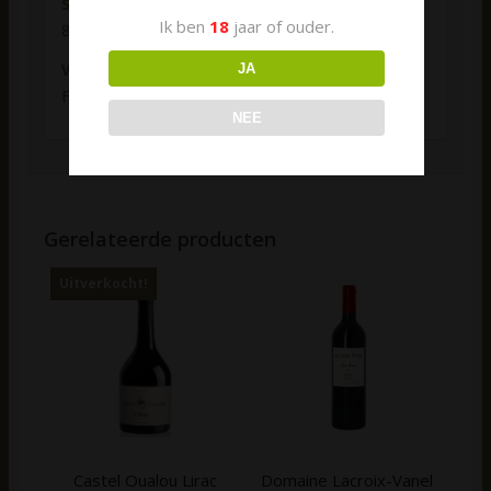
Serveertemperatuur
Ik ben
18
jaar of ouder.
8-10 graden Celsius.
Waarderingen
JA
Fallstaf 92 punkte
NEE
Gerelateerde producten
Uitverkocht!
Castel Oualou Lirac
Domaine Lacroix-Vanel