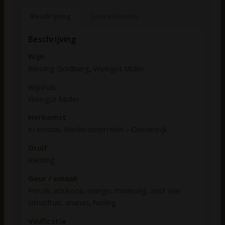
Beschrijving
Extra informatie
Beschrijving
Wijn
Riesling Goldberg, Weingut Müller
Wijnhuis
Weingut Müller
Herkomst
Kremstal, Niederösterreich – Oostenrijk
Druif
Riesling
Geur / smaak
Perzik, abrikoos, mango, mineralig, zest van
citrusfruit, ananas, honing
Vinificatie