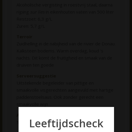
Alcoholische vergisting in roestvrij staal, daarna
rijping
sur lies
in eikenhouten vaten van 500 liter
Restzoet: 6,3 g/L
Zuren: 5,7 g/L
Terroir
Zuidhelling in de nabijheid van de rivier de Donau.
Kalksteen bodems. Warm overdag, koud ‘s
nachts. Dit komt de fruitigheid en smaak van de
druiven ten goede
Serveersuggestie
Uitstekende begeleider van pittige en
smaakvolle visgerechten aangevuld met hartige
paddenstoelsaus. Ook zonder gerecht een
smaakvolle wijn
Alcoholpercentage
Leeftijdscheck
13,5%