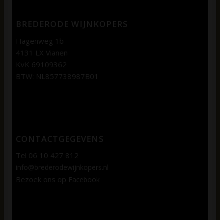
BREDERODE WIJNKOPERS
Hagenweg 1b
4131 LX Vianen
KvK 69109362
BTW: NL857738987B01
CONTACTGEGEVENS
Tel 06 10 427 812
info@brederodewijnkopers.nl
Bezoek ons op
Facebook