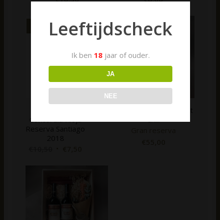
Leeftijdscheck
Uitverkocht!
Ik ben
18
jaar of ouder.
JA
NEE
Marqués de la
Pakket warme touch uit
Concordia Rioja
Chili
Reserva Santiago
Gran reserva
2018
€
55,00
€
10,50
€
7,50