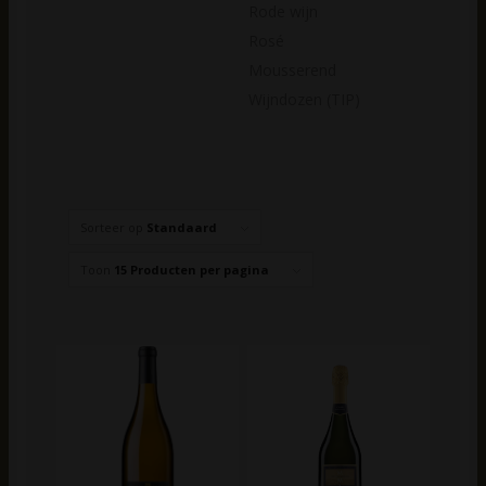
Rode wijn
Rosé
Mousserend
Wijndozen (TIP)
Sorteer op
Standaard
Toon
15 Producten per pagina