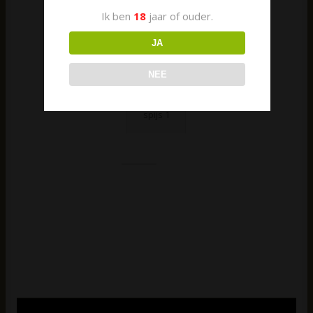
Ik ben
18
jaar of ouder.
JA
NEE
Wijn
en
spijs 1