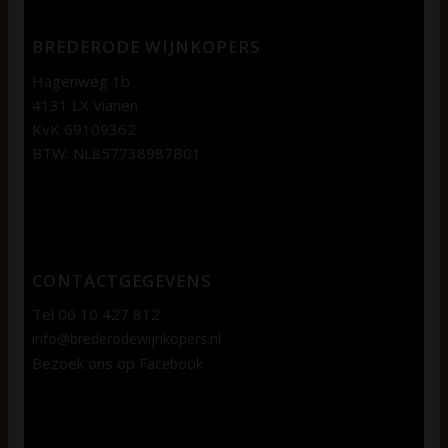
BREDERODE WIJNKOPERS
Hagenweg 1b
4131 LX Vianen
KvK 69109362
BTW: NL857738987B01
CONTACTGEGEVENS
Tel 06 10 427 812
info@brederodewijnkopers.nl
Bezoek ons op
Facebook