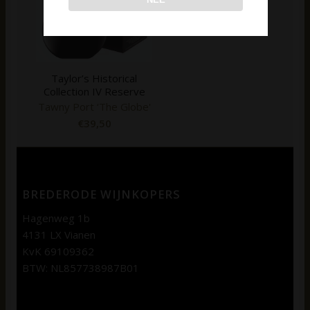
Taylor’s Historical
Collection IV Reserve
Tawny Port ‘The Globe'
€
39,50
BREDERODE WIJNKOPERS
Hagenweg 1b
4131 LX Vianen
KvK 69109362
BTW: NL857738987B01