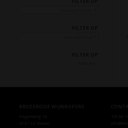
FILTER OP
Kies een Streek
FILTER OP
Kies een Druif
FILTER OP
Witte wijn
BREDERODE WIJNKOPERS
CONTA
Hagenweg 1b
Tel 06 1
4131 LX Vianen
info@bre