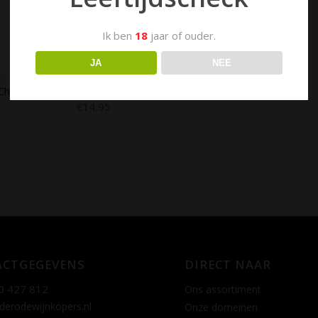
Ik ben
18
jaar of ouder.
JA
NEE
Chaves Albarino Castel de Fornos 2024
€
14,95
CTGEGEVENS
DIRECT NAAR
0 427 812
Ons assortiment
derodewijnkopers.nl
Onze domeinen