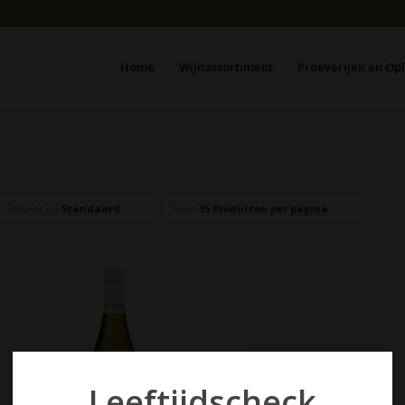
Home
Wijnassortiment
Proeverijen en Op
Sorteer op
Standaard
Toon
15 Producten per pagina
Leeftijdscheck