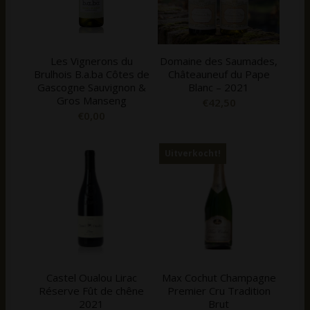
Les Vignerons du
Domaine des Saumades,
Brulhois B.a.ba Côtes de
Châteauneuf du Pape
Gascogne Sauvignon &
Blanc – 2021
Gros Manseng
€
42,50
€
0,00
Uitverkocht!
Castel Oualou Lirac
Max Cochut Champagne
Réserve Fût de chêne
Premier Cru Tradition
2021
Brut