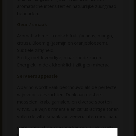
aromatische intensiteit en natuurlijke zuurgraad
behouden.
Geur / smaak
Aromatisch met tropisch fruit (ananas, mango,
citrus). Bloemig (jasmijn en oranjebloesem).
Subtiele ziltigheid.
Fruitig met levendige, maar ronde zuren.
Energiek. In de afdronk licht ziltig en mineraal.
Serveersuggestie
Albariño wordt vaak beschouwd als de perfecte
wijn voor zeevruchten. Denk aan oesters,
mosselen, krab, garnalen, en diverse soorten
witvis. De wijn’s minerale en citrus-achtige tonen
vullen de zilte smaak van zeevruchten mooi aan.
Gerechten uit de Spaanse keuken, zoals paella
(vooral de variant met zeevruchten) en tapas,