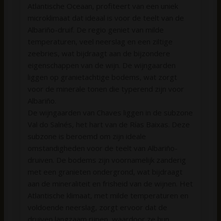
Atlantische Oceaan, profiteert van een uniek
microklimaat dat ideaal is voor de teelt van de
Albariño-druif. De regio geniet van milde
temperaturen, veel neerslag en een ziltige
zeebries, wat bijdraagt aan de bijzondere
eigenschappen van de wijn. De wijngaarden
liggen op granietachtige bodems, wat zorgt
voor de minerale tonen die typerend zijn voor
Albariño.
De wijngaarden van Chaves liggen in de subzone
Val do Salnés, het hart van de Rías Baixas. Deze
subzone is beroemd om zijn ideale
omstandigheden voor de teelt van Albariño-
druiven. De bodems zijn voornamelijk zanderig
met een granieten ondergrond, wat bijdraagt
aan de mineraliteit en frisheid van de wijnen. Het
Atlantische klimaat, met milde temperaturen en
voldoende neerslag, zorgt ervoor dat de
druiven langzaam rijpen, waardoor ze hun