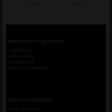
€
14,50
€
21,75
BREDERODE WIJNKOPERS
Hagenweg 1b
4131 LX Vianen
KvK 69109362
BTW: NL857738987B01
CONTACTGEGEVENS
Tel 06 10 427 812