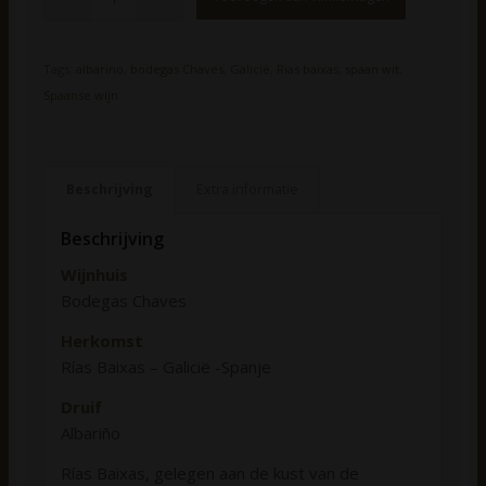
Tags:
albarino
,
bodegas Chaves
,
Galicië
,
Rias baixas
,
spaan wit
,
Spaanse wijn
Beschrijving
Extra informatie
Beschrijving
Wijnhuis
Bodegas Chaves
Herkomst
Rías Baixas – Galicië -Spanje
Druif
Albariño
Rías Baixas, gelegen aan de kust van de