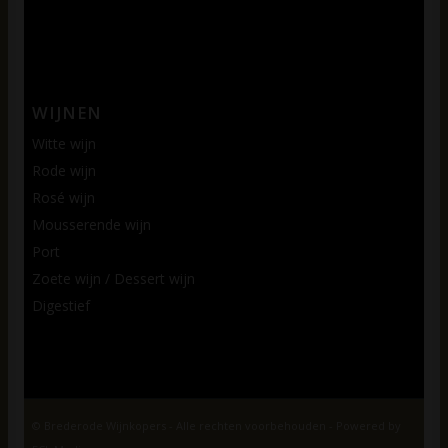
WIJNEN
Witte wijn
Rode wijn
Rosé wijn
Mousserende wijn
Port
Zoete wijn / Dessert wijn
Digestief
© Brederode Wijnkopers - Alle rechten voorbehouden - Powered by