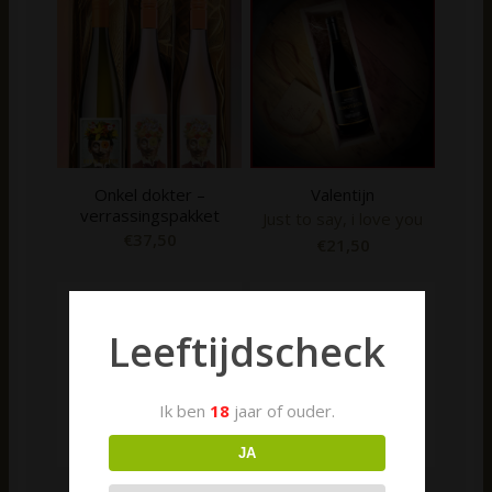
Onkel dokter –
Valentijn
verrassingspakket
Just to say, i love you
€
37,50
€
21,50
Leeftijdscheck
Ik ben
18
jaar of ouder.
JA