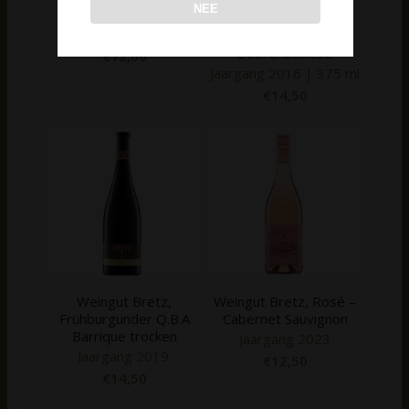
Vinoking Dão Terra
Weingut Bretz,
NEE
Magna Reserva Tinto
Bechtolsheimer
2018
Petersberg Ortega
Beerenauslese
€
12,00
Jaargang 2016 | 375 ml
€
14,50
Weingut Bretz,
Weingut Bretz, Rosé –
Frühburgunder Q.B.A
Cabernet Sauvignon
Barrique trocken
Jaargang 2023
Jaargang 2019.
€
12,50
€
14,50