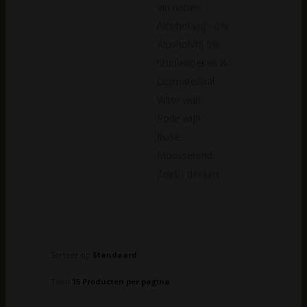
Vin nature
Alcohol vrij - 0%
AlcoholVrij 0%
Studieboeken &
Lesmateriaal
Witte wijn
Rode wijn
Rosé
Mousserend
Zoet / dessert
Sorteer op
Standaard
Toon
15 Producten per pagina