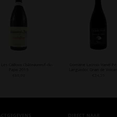
Les Cailloux Châteauneuf-du-
Domaine Lacroix-Vanel P
Pape 2015
Languedoc Grain de Volca
€
60,00
€
24,25
CTGEGEVENS
DIRECT NAAR