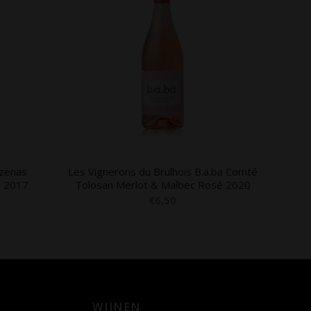
ézenas
Les Vignerons du Brulhois B.a.ba Comté
n 2017
Tolosan Merlot & Malbec Rosé 2020
€
6,50
WIJNEN