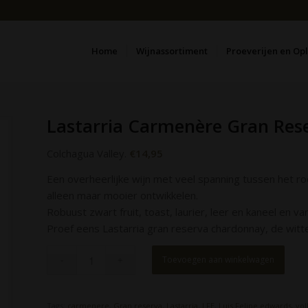
Home
Wijnassortiment
Proeverijen en Op
Lastarria Carmenère Gran Res
Colchagua Valley.
€
14,95
Een overheerlijke wijn met veel spanning tussen het ro
alleen maar mooier ontwikkelen.
Robuust zwart fruit, toast, laurier, leer en kaneel en van
Proef eens Lastarria gran reserva chardonnay, de witte
Toevoegen aan winkelwagen
Tags:
carmenere
,
Gran reserva
,
Lastarria
,
LFE
,
Luis Felipe edwards
,
vol