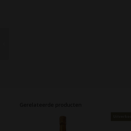
Weingut Fogt
Rheinhessen
Scheurebe Fumé
Trocken
Gerelateerde producten
Uitverkoc