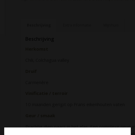
Beschrijving
Extra informatie
Wijnhuis
Beschrijving
Herkomst
Chili, Colchagua valley
Druif
Carmenère
Vinificatie / terroir
10 maanden gerijpt op Frans eikenhouten vaten
Geur / smaak
Prachtig diep paars in het glas. Een complexe neus 
smaak van kersen en iets bosfruit, toast, laurier, leer