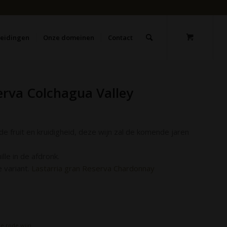
leidingen
Onze domeinen
Contact
erva Colchagua Valley
de fruit en kruidigheid, deze wijn zal de komende jaren
ille in de afdronk.
 variant.
Lastarria gran Reserva Chardonnay
le rode wijn