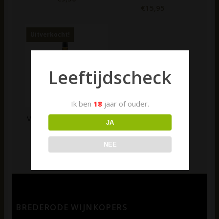
€
15,95
Uitverkocht!
Leeftijdscheck
Ik ben
18
jaar of ouder.
Verdejo – Vega-Reina |
JA
Marqués de la
Concordia | Rueda
NEE
2024
€
9,25
BREDERODE WIJNKOPERS