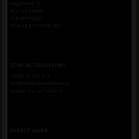
Hagenweg 1b
4131 LX Vianen
KvK 69109362
BTW: NL857738987B01
CONTACTGEGEVENS
Tel 06 10 427 812
info@brederodewijnkopers.nl
Bezoek ons op
Facebook
DIRECT NAAR