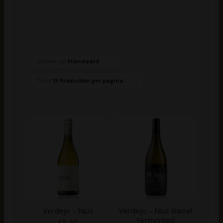
Sorteer op
Standaard
Toon
15 Producten per pagina
Verdejo – Nius
Verdejo – Nius Barrel
Fermented
€
9,50