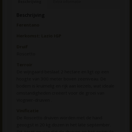
Beschrijving
Extra informatie
Beschrijving
Ferentano
Herkomst: Lazio IGP
Druif
Roscetto
Terroir
De wijngaard beslaat 2 hectare en ligt op een
hoogte van 300 meter boven zeeniveau. De
bodem is kruimelig en rijk aan kiezels, wat ideale
omstandigheden creëert voor de groei van
Viognier-druiven .
Vinificatie
De Roscetto druiven worden met de hand
geoogst in 20 kg dozen in het late september.
Dit zorgt ervoor dat de druiven op het optimale