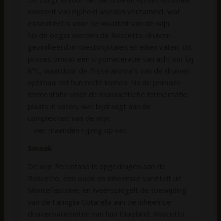
moment van rijpheid worden verzameld, wat
essentieel is voor de kwaliteit van de wijn.
Na de oogst worden de Roscetto-druiven
gevinifieerd in roestvrijstalen en eiken vaten. Dit
proces omvat een cryomaceratie van acht uur bij
8°C, waardoor de frisse aroma’s van de druiven
optimaal tot hun recht komen. Na de primaire
fermentatie vindt de malolactische fermentatie
plaats in vaten, wat bijdraagt aan de
complexiteit van de wijn.
– vier maanden rijping op vat
Smaak
De wijn Ferentano is opgedragen aan de
Roscetto, een oude en inheemse variëteit uit
Montefiascone, en weerspiegelt de toewijding
van de Famiglia Cotarella aan de inheemse
druivenvariëteiten van hun thuisland. Roscetto