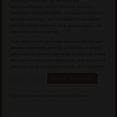
de
Famiglia Cotarella
aan de inheemse
druivenvariëteiten van hun thuisland. Roscetto
produceert doorgaans kleine, compacte trossen met
een lage opbrengst, wat resulteert in volle wijnen
met een sterke extractie, maar goed in balans met
een aangename zuurgraad.
In de neus onthult Ferentano een waar paradijs aan
aroma’s, waaronder aroma’s van banaan en ananas,
vergezeld van plantaardige noten en hints van vanille.
De smaak is expressief, rijk en zacht, met een mooie
structuur die de complexiteit van de druif benadrukt.
Toevoegen aan winkelwagen
Tags:
familie Cotarella
,
Ferentano
,
Italie
,
Lazio
,
roscetto