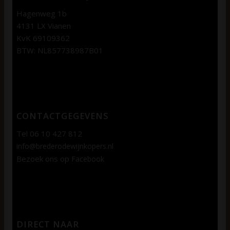
Hagenweg 1b
4131 LX Vianen
KvK 69109362
BTW: NL857738987B01
CONTACTGEGEVENS
Tel 06 10 427 812
info@brederodewijnkopers.nl
Bezoek ons op
Facebook
DIRECT NAAR