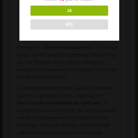
smaken van de vis mooi worden aangevuld door
JA
de citrusachtige tonen van de wijn. Het frisse
karakter van de Roscetto helpt om de natuurlijke
NEE
smaken van de zeevruchten te accentueren en
zorgt voor een harmonieuze balans.
Gevogelte,
citroen-basilicumsaus
. De fruitige
tonen van de Roscetto harmoniseren prachtig
met de frisheid van de citroen, terwijl de
kruidige elementen van de basilicum het profiel
van de wijn versterken.
In de vegetarische keuken kan Roscetto ook
goed tot zijn recht komen, vooral bij een
risotto met artisjokken en saffraan
. De
romigheid van de risotto en de aardse smaken
van de artisjokken worden verrijkt door de
levendige zuren van de wijn, die het geheel
opfrist en de smaken naar voren brengt.